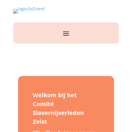
Welkom bij het
Comité
Slavernijverleden
Zeist