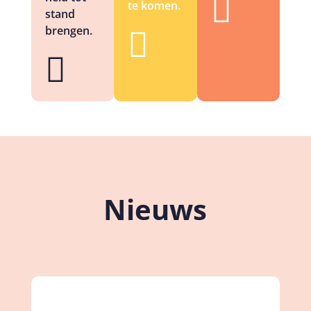

te komen.
stand
brengen.


Nieuws