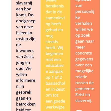
welke
slavernij
van
betekenis
aan bod
persoonlij
dat in de
komt. De
ke
samenlevi
doelgroep
verhalen
ng heeft
van deze
willen we
gehad en
bijeenko
op zoek
nog
msten zijn
gaan naar
steeds
de
meer
heeft. Wij
inwoners
concrete
beginnen
van Zeist,
gegevens
met een
jong en
over een
educatiev
oud. We
mogelijke
e aanpak
willen
relatie
op 1 of 2
informere
tussen de
basisschol
n, in
gemeente
en in Zeist
gesprek
Zeist en
om tot
gaan en
slavernij.
een goede
betrokken
werkwijze
heid tot