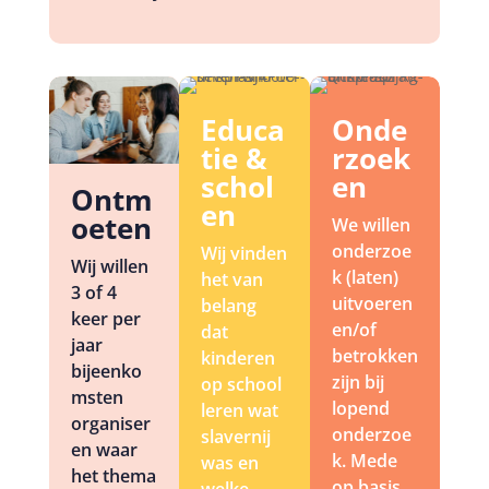
Educa
Onde
tie &
rzoek
schol
en
Ontm
en
oeten
We willen
onderzoe
Wij vinden
Wij willen
k (laten)
het van
3 of 4
uitvoeren
belang
keer per
en/of
dat
jaar
betrokken
kinderen
bijeenko
zijn bij
op school
msten
lopend
leren wat
organiser
onderzoe
slavernij
en waar
k. Mede
was en
het thema
op basis